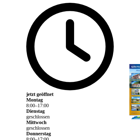
jetzt geöffnet
Montag
8
:
00
–
17
:
00
Dienstag
geschlossen
Mittwoch
geschlossen
Donnerstag
8
:
00
–
17
:
00