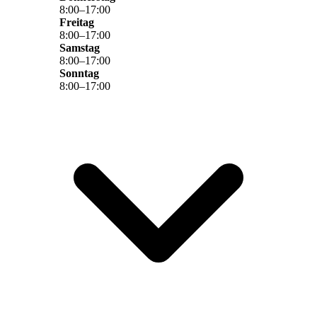
8
:
00
–
17
:
00
Freitag
8
:
00
–
17
:
00
Samstag
8
:
00
–
17
:
00
Sonntag
8
:
00
–
17
:
00